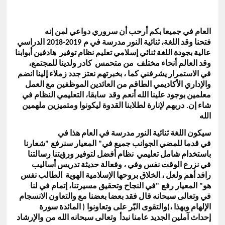
العام
في
جميعا
بكم
أرحب
أن
سروري
دواعي
لمن
إنه
فتحنا
وقد
اللغة،
ثنائية
النور
مدرسة
في
م
الدراسي
2018-2019
عالية
بجودة
اللغة
ثنائي
إسلامي
تعليم
نظام
توفير
هادفين
أبوابنا
وقد
العالم
أنحاء
مختلف
من
متحمس
كادر
ولدينا
للمجتمع،
انضم
إلينا
زملاء
جدد
نعتز
بخبرتهم
،
كما
يشرفني
الاستمرار
في
والإداري
الأكاديمي
الطاقم
من
العائدين
الموظفين
مع
العمل
معلمين
بوجود
علينا
الله
أنعم
وقد
سابقا،
التعليمي
النظام
في
شاء
إن
دربهم
لإنارة
لطلابنا
القدوة
ليكونوا
ومتميزين
ملهمين
.
الله
سيكون
اللغة
ثنائية
النور
مدرسة
في
العام
هذا
في
في
قدما
للمضي
الجوانب
جميع
في
المعيار
سنرفع
شعارنا
"
"
باستخدام
شامل
تعليمي
نظام
أفضل
لتوفير
ورؤيتنا
رسالتنا
أساليب
تدريس
حديثة
وفعالة
،
وفي
نفس
الوقت
نزرع
في
نفس
الطالب
الهوية
الإسلامية
بروحها
الخلاق
،
ولعل
أهم
رافد
هو
المعيار
رفع
في
النجاح
وتحقيق
مسيرتنا،
إتمام
في
لنا
"
"
في
وتعالى
سبحانه
قال
فقد
بعضا
بعضنا
مع
والتعاون
الانسجام
سورة
المائدة
وتعاونوا
على
البّر
والتقوى
،
وبهذا
الإلهام
(
)
إحداث
آملين
الجديد
عامنا
نبدأ
وتعالى
سبحانه
الله
من
والإرشاد