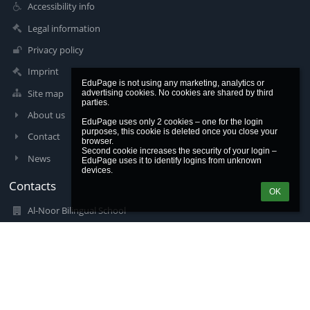
Accessibility info
Legal information
Privacy policy
Imprint
EduPage is not using any marketing, analytics or 
Site map
advertising cookies. No cookies are shared by third 
parties.

About us
EduPage uses only 2 cookies – one for the login 
purposes, this cookie is deleted once you close your 
Contact
browser.

Second cookie increases the security of your login – 
News
EduPage uses it to identify logins from unknown 
Contacts
OK
Al-Noor Bilingual School
info@alnoorkuwait.com
info@alnoorkuwait.com
alnoor.edupage.org
Landline: Tel: (+965) 23751510/1/2